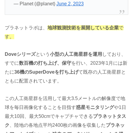
— Planet (@planet)
June 2, 2023
プラネットラボは、
地球観測技術を展開している企業
で
す。
Doveシリーズ
という
小型の人工衛星群を運用
しており、
すでに
数百機の打ち上げ、保守
を行い、2023年1月には新
たに
36機のSuperDoveを打ち上げ
て既存の人工衛星群と
ともに配置されています。
この人工衛星群を活用して最大3.5メートルの解像度で地
球を毎日画像化することを目指す
惑星モニタリング
や1日
最大10回、最大50cmでキャプチャできる
プラネットタス
ク
、陸地の各地点平均2400枚の画像を収集した
プラネッ