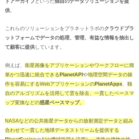
トアーカイブ
といった
独自のデータソリューションを提
供
。
これらのソリューションをプラネットラボの
クラウドプラ
ットフォームでデータの処理、管理、有益な情報を抽出し
て顧客に提供
しています。
例えば、
衛星画像をアプリケーションやワークフローに簡
単かつ迅速に統合できる
PlanetAPI
や
地理空間データの操
作を容易にするWebアプリケーションの
PlanetApps
、
独
自のアルゴリズムを活用して雲を除去、一貫したベースマ
ップ変換などの
惑星ベースマップ
。
NASAなどの公共衛星データからの放射測定データと組み
合わせて一貫した地球データストリームを提供する