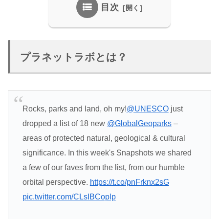
目次
プラネットラボとは？
Rocks, parks and land, oh my!
@UNESCO
just
dropped a list of 18 new
@GlobalGeoparks
–
areas of protected natural, geological & cultural
significance. In this week's Snapshots we shared
a few of our faves from the list, from our humble
orbital perspective.
https://t.co/pnFrknx2sG
pic.twitter.com/CLsIBCoplp