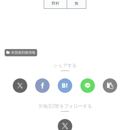
野村
無
---
米国個別株情報
シェアする
欠地王2世をフォローする