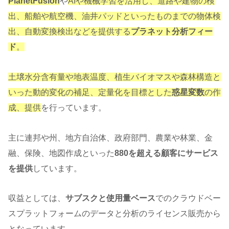
PlanetFusion
や
AIや機械学習を活用し、道路や建物の検
出、船舶や航空機、油井パッドといったものまでの物体検
出、自動変換検出などを提供する
プラネット分析フィー
ド
。
土壌水分含有量や地表温度、植生バイオマスや森林構造と
いった動的変化の補足、定量化を目標とした
惑星変数
の作
成、提供
を行っています。
主に連邦や州、地方自治体、政府部門、農業や林業、金
融、保険、地図作成といった
880を超える顧客にサービス
を提供
しています。
収益としては、
サブスクと使用量ベース
でのクラウドベー
スプラットフォームのデータと分析のライセンス販売から
となっています。