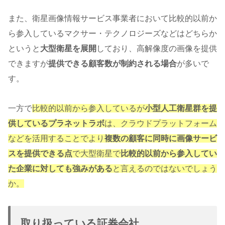
また、衛星画像情報サービス事業者において比較的以前か
ら参入しているマクサー・テクノロジーズなどはどちらか
というと
大型衛星を展開
しており、高解像度の画像を提供
できますが
提供できる顧客数が制約される場合
が多いで
す。
一方で
比較的以前から参入しているが
小型人工衛星群を提
供しているプラネットラボ
は、クラウドプラットフォーム
などを活用することでより
複数の顧客に同時に画像サービ
スを提供できる点
で大型衛星で
比較的以前から参入してい
た企業に対しても強みがある
と言えるのではないでしょう
か。
取り扱っている証券会社