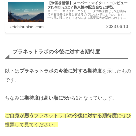
【米国株情報】スーパー・マイクロ・コンピュー
タ(SMCI)とは？将来性や配当金など解説
スーパー・マイクロ・コンピュータの将来性としては期待
できる部分はあると言えるのではないでしょうか。まず、
一つ目の理由としてはAIによる需要拡大が挙げられます。
スーパー・マイクロ・コンピュータは高性能なコンピュー
タシステムやサーバーソリューションなどを提供していま
2023.06.13
ketchiounisei.com
すが、AIのデータ処理や機械学習を行うためにはより高性
能なコンピューティングリソースが必要となります。その
ため、現在、特に興隆している文字や画像の生成系AIの開
発が増加してくることでスーパー・マイクロ・コンピュー
タが提供しているような高性能なコンピューティングリソ
ースの需要が増してくることが期待できます。
プラネットラボの今後に対する期待度
以下は
プラネットラボの今後に対する期待度
を示したもの
です。
ちなみに
期待度は高い順に5から1
となっています。
ご自身が思う
プラネットラボの
今後に対する期待度
にぜひ
投票して見てください。