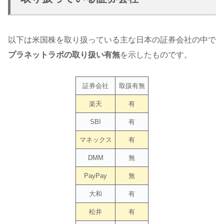
以下は米国株を取り扱っている主な日本の証券会社の中で
プラネットラボの取り扱い有無
を示したものです。
証券会社
取扱有無
楽天
有
SBI
有
マネックス
有
DMM
無
PayPay
無
大和
有
松井
有