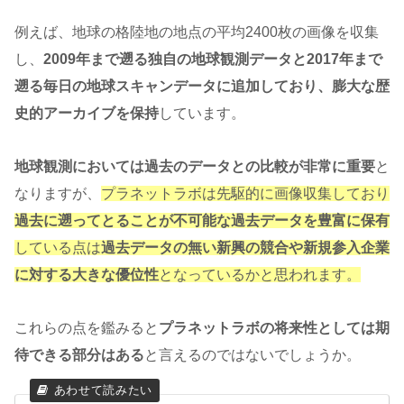
例えば、地球の格陸地の地点の平均2400枚の画像を収集
し、
2009年まで遡る独自の地球観測データと2017年まで
遡る毎日の地球スキャンデータに追加しており、膨大な歴
史的アーカイブを保持
しています。
地球観測においては過去のデータとの比較が非常に重要
と
なりますが、
プラネットラボは先駆的に画像収集しており
過去に遡ってとることが不可能な過去データを豊富に保有
している点は
過去データの無い新興の競合や新規参入企業
に対する大きな優位性
となっているかと思われます。
これらの点を鑑みると
プラネットラボの将来性としては期
待できる部分はある
と言えるのではないでしょうか。