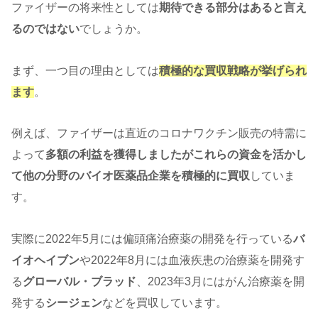
ファイザーの将来性としては
期待できる部分はあると言え
るのではない
でしょうか。
まず、一つ目の理由としては
積極的な買収戦略が挙げられ
ます
。
例えば、ファイザーは直近のコロナワクチン販売の特需に
よって
多額の利益を獲得しましたがこれらの資金を活かし
て他の分野のバイオ医薬品企業を積極的に買収
していま
す。
実際に2022年5月には偏頭痛治療薬の開発を行っている
バ
イオヘイブン
や2022年8月には血液疾患の治療薬を開発す
る
グローバル・ブラッド
、2023年3月にはがん治療薬を開
発する
シージェン
などを買収しています。