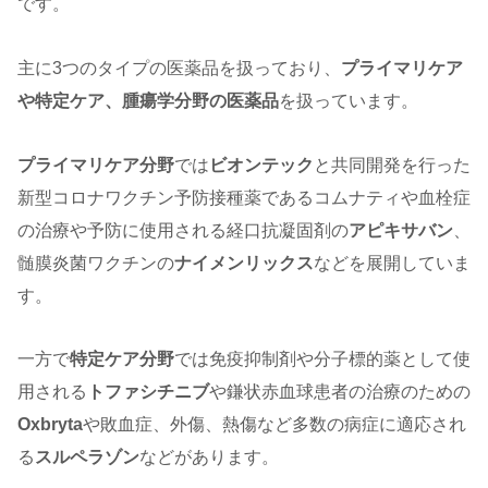
です。
主に3つのタイプの医薬品を扱っており、
プライマリケア
や特定ケア、腫瘍学分野の医薬品
を扱っています。
プライマリケア分野
では
ビオンテック
と共同開発を行った
新型コロナワクチン予防接種薬であるコムナティや血栓症
の治療や予防に使用される経口抗凝固剤の
アピキサバン
、
髄膜炎菌ワクチンの
ナイメンリックス
などを展開していま
す。
一方で
特定ケア分野
では免疫抑制剤や分子標的薬として使
用される
トファシチニブ
や鎌状赤血球患者の治療のための
Oxbryta
や敗血症、外傷、熱傷など多数の病症に適応され
る
スルペラゾン
などがあります。