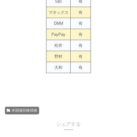
SBI
有
マネックス
有
DMM
有
PayPay
有
松井
有
野村
有
大和
有
---
米国個別株情報
シェアする