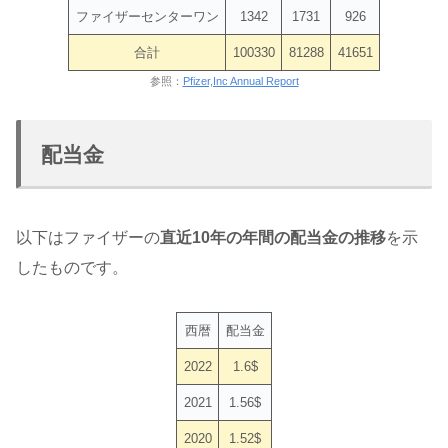
ファイザーセンターワン
1342
1731
926
合計
100330
81288
41651
参照：
Pfizer,Inc Annual Report
配当金
以下はファイザーの
直近10年の年間の配当金の推移
を示
したものです。
西暦
配当金
2022
1.6$
2021
1.56$
2020
1.52$